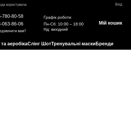
Вхід
ода користувача
-780-80-58
Графік роботи:
Мій кошик
-063-86-06
Пн-Сб: 10:00 – 18:00
Нд: вихідний
едзвонити вам?
 та аеробіка
Слінг Шот
Тренувальні маски
Бренди