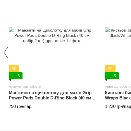
Хіт
Хіт
3
5
Артикул: gpp_ankle_bl
Артикул: rogue_
Манжети на щиколотку для махів Grip
Кистьові би
Power Pads Double D-Ring Black (40 см,
Wraps Black
набір 2 шт)
жорсткість)
790 грн/пар.
1 220 грн/пар