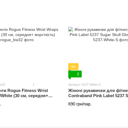
Хіт
3
1
bw32
Артикул: 5237-White-S
нти Rogue Fitness Wrist
Жіночі рукавички для фітне
/White (30 см, середня+
Contraband Pink Label 5237 S
Gloves (Білий S)
.
690 грн/пар.