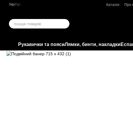
Перейти до основного контенту
Укр
Рус
Каталог
Про 
Рукавички та пояси
Лямки, бинти, накладки
Еспа