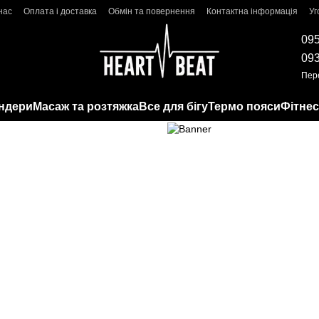
нас
Оплата і доставка
Обмін та повернення
Контактна інформація
Уг
095
093
Пер
ндери
Масаж та розтяжка
Все для бігу
Термо пояси
Фітнес