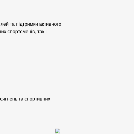
ілей та підтримки активного
их спортсменів, так і
осягнень та спортивних