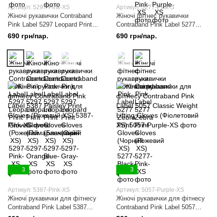
Артикул: 5297-Pink-XS
Артикул: 5277-Pink-S
Жіночі рукавички Contraband
Жіночі фітнес рукавички
Pink Label 5297 Leopard Print
Contraband Pink Label 5277
Gloves (Рожевий XS)
Zebra Print Gloves (Рожевий S)
690 грн/пар.
690 грн/пар.
3
3
Артикул: 5387-Pink-XS
Артикул: 5057-Purple-XS
Жіночі рукавички для фітнесу
Жіночі рукавички для фітнесу
Contraband Pink Label 5387
Contraband Pink Label 5057
Paisley Print Gloves (Рожевий
Classic Weight Lifting Gloves