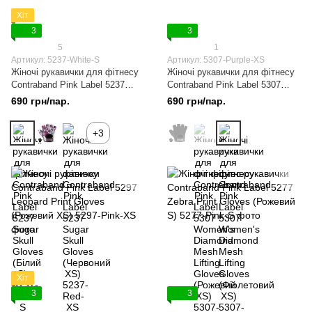
Хіт
3
3
5
1
Артикул: 5237-White-S
Артикул: 5307-Purple-XS
Жіночі рукавички для фітнесу
Жіночі рукавички для фітнесу
Contraband Pink Label 5237
Contraband Pink Label 5307
Sugar Skull Gloves (Білий S)
Women's Diamond Mesh Lifting
690 грн/пар.
690 грн/пар.
Gloves (Фіолетовий XS)
+3
Хіт
3
3