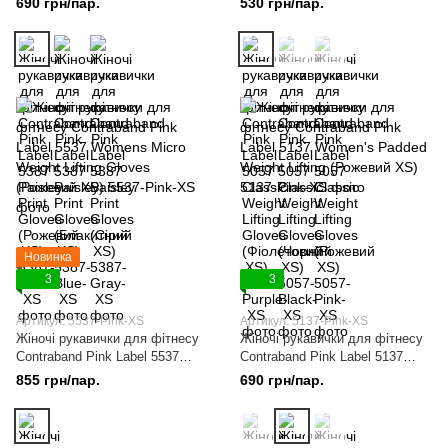
690 грн/пар.
530 грн/пар.
XS)
(Фіолетовий XS)
Новинка
3
3
Артикул: 5537-Pink-XS
Артикул: 5137-Pink-XS
Жіночі рукавички для фітнесу
Жіночі рукавички для фітнесу
Contraband Pink Label 5537
Contraband Pink Label 5137
Womens Micro Weight Lifting
Women's Padded Weight Lifting
855 грн/пар.
690 грн/пар.
Gloves (Рожевий XS)
(Рожевий XS)