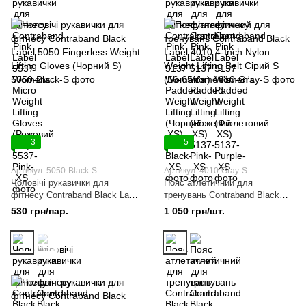
3
5
Артикул: 5050-Black-S
Артикул: 4010-Gray-S
Чоловічі рукавички для
Пояс атлетичний для
фітнесу Сontraband Black Label
тренувань Contraband Black
5050 Fingerless Weight Lifting
Label 4010 4-Inch Nylon Weight
530 грн/пар.
1 050 грн/шт.
Gloves (Чорний S)
Lifting Belt Сірий S (56-65 см)