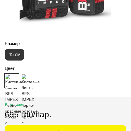
Размер
45 см
Цвет
В наличии
695 грн/пар.