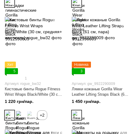
Хит
Новинка
5
3
1
Артикул: rogue_bw32
Артикул: gw_9922290009
Кистовые бинты Rogue Fitness
Лямки кожаные Gorilla Wear
Wrist Wraps Black/White (30 см,
Leather Lifting Straps Black (61
средняя+ жесткость)
см, пара)
1 220 грн/пар.
1 450 грн/пар.
+2