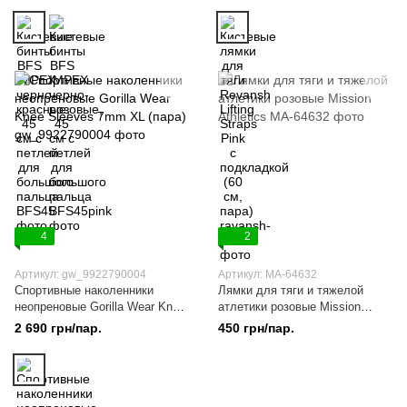
4
2
Артикул: gw_9922790004
Артикул: MA-64632
Спортивные наколенники
Лямки для тяги и тяжелой
неопреновые Gorilla Wear Knee
атлетики розовые Mission
Sleeves 7mm XL (пара)
Athletics
2 690 грн/пар.
450 грн/пар.