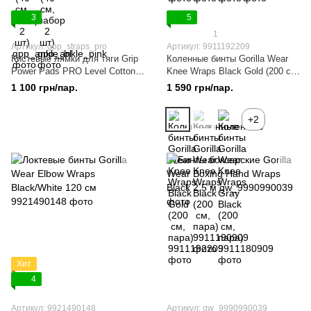
3
5
1
Артикул: gpp_straps_pro
Артикул: 9911192209
Кистевые лямки для тяги Grip
Коленные бинты Gorilla Wear
Power Pads PRO Level Cotton
Knee Wraps Black Gold (200 см,
Lifting Straps (61 см, пара)
пара)
1 100 грн/пар.
1 590 грн/пар.
+2
Хит
4
Артикул: 9921490148
Артикул: gw_9990990039