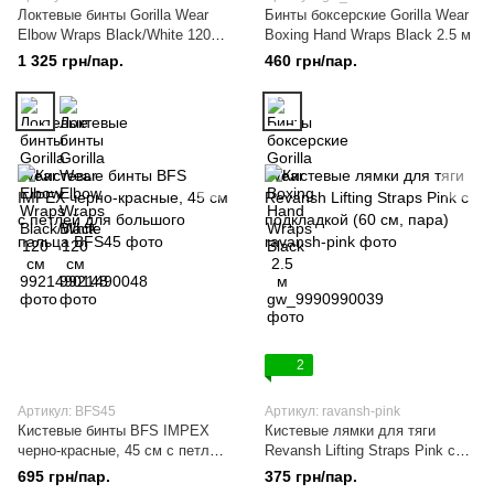
Локтевые бинты Gorilla Wear
Бинты боксерские Gorilla Wear
Elbow Wraps Black/White 120
Boxing Hand Wraps Black 2.5 м
см
1 325 грн/пар.
460 грн/пар.
2
Артикул: BFS45
Артикул: ravansh-pink
Кистевые бинты BFS IMPEX
Кистевые лямки для тяги
черно-красные, 45 см с петлей
Revansh Lifting Straps Pink с
для большого пальца
подкладкой (60 см, пара)
695 грн/пар.
375 грн/пар.