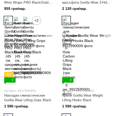
Wrist Wraps PRO Black/Gold
кроссфита Gorilla Wear 3-Hole
(45 см, средняя жесткость)
Carbon Lifting Grips Black (три
955 грн/пар.
2 120 грн/пар.
пальца, пара) S
+2
Хит
3
3
Артикул: 9912590009
Артикул: 9912990009
Накладки гимнастические
Крюки Gorilla Wear Weight
Gorilla Wear Lifting Grips Black
Lifting Hooks Black
1 590 грн/пар.
1 590 грн/пар.