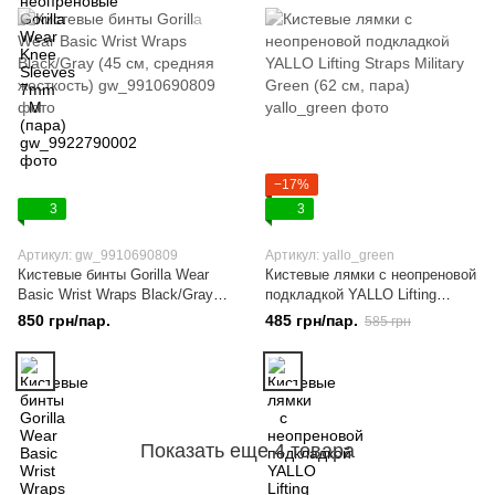
−17%
3
3
Артикул: gw_9910690809
Артикул: yallo_green
Кистевые бинты Gorilla Wear
Кистевые лямки с неопреновой
Basic Wrist Wraps Black/Gray
подкладкой YALLO Lifting
(45 см, средняя жесткость)
Straps Military Green (62 см,
850 грн/пар.
485 грн/пар.
585 грн
пара)
Показать еще 4 товара