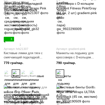
3
1
Артикул: hrb21307
Артикул: gradient-pink
Кистевые лямки для тяги с
Манжеты на лодыжку для
смягчающей подкладкой
кроссовера с D-кольцом
Harbinger Lifting Straps Pink (54
Gradient Fitness Pink/Gray (44
770 грн/пар.
790 грн/пар.
см, пара)
см, 2 шт.)