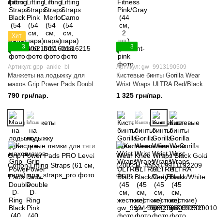
Хит
3
3
Артикул: gpp_ankle_bl
Артикул: gw_9913190509
Манжеты на лодыжку для
Кистевые бинты Gorilla Wear
махов Grip Power Pads Double
Wrist Wraps ULTRA Red/Black
D-Ring Black (40 см, набор 2
(45 см, жесткие)
790 грн/пар.
1 325 грн/пар.
шт)