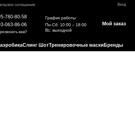
Вход
ельское соглашение
95-780-80-58
График работы:
Мой заказ
93-063-86-06
Пн-Сб: 10:00 – 18:00
Вс: выходной
резвонить вам?
 аэробика
Слинг Шот
Тренировочные маски
Бренды