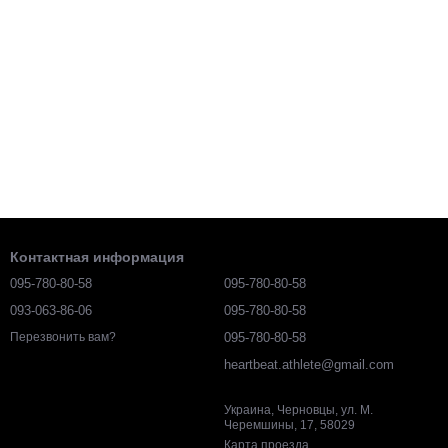
Контактная информация
095-780-80-58
095-780-80-58
093-063-86-06
095-780-80-58
095-780-80-58
Перезвонить вам?
heartbeat.athlete@gmail.com
Украина, Черновцы, ул. М.
Черемшины, 17, 58029
Карта проезда