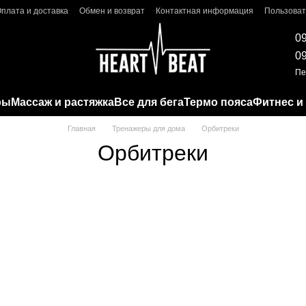
плата и доставка
Обмен и возврат
Контактная информация
Пользоват
0
0
Пе
ры
Массаж и растяжка
Все для бега
Термо пояса
Фитнес и
Главная
Тренажеры для дома
Орбитреки
Орбитреки