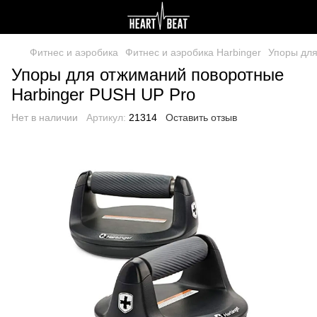
Фитнес и аэробика
Фитнес и аэробика Harbinger
Упоры для
Упоры для отжиманий поворотные
Harbinger PUSH UP Pro
Нет в наличии
Артикул:
21314
Оставить отзыв