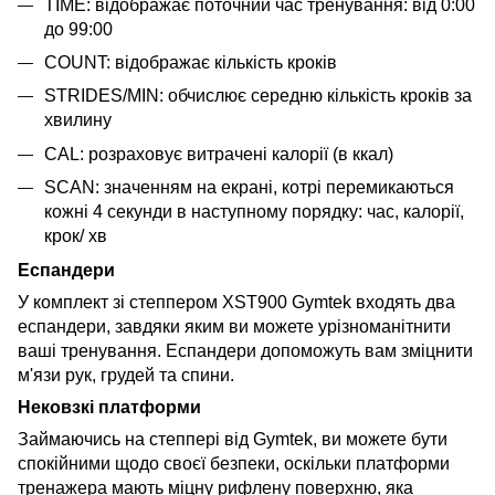
TIME: відображає поточний час тренування: від 0:00
до 99:00
COUNT: відображає кількість кроків
STRIDES/MIN: обчислює середню кількість кроків за
хвилину
CAL: розраховує витрачені калорії (в ккал)
SCAN: значенням на екрані, котрі перемикаються
кожні 4 секунди в наступному порядку: час, калорії,
крок/ хв
Еспандери
У комплект зі степпером XST900 Gymtek входять два
еспандери, завдяки яким ви можете урізноманітнити
ваші тренування. Еспандери допоможуть вам зміцнити
м'язи рук, грудей та спини.
Нековзкі платформи
Займаючись на степпері від Gymtek, ви можете бути
спокійними щодо своєї безпеки, оскільки платформи
тренажера мають міцну рифлену поверхню, яка