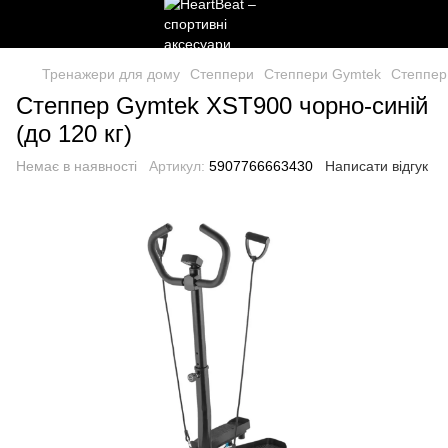
Тренажери для дому
Степпери
Степпери Gymtek
Степпер 
Степпер Gymtek XST900 чорно-синій
(до 120 кг)
Немає в наявності
Артикул:
5907766663430
Написати відгук