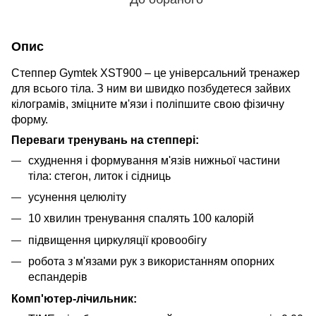
Опис
Степпер Gymtek XST900 – це універсальний тренажер
для всього тіла. З ним ви швидко позбудетеся зайвих
кілограмів, зміцните м'язи і поліпшите свою фізичну
форму.
Переваги тренувань на степпері:
схуднення і формування м'язів нижньої частини
тіла: стегон, литок і сідниць
усунення целюліту
10 хвилин тренування спалять 100 калорій
підвищення циркуляції кровообігу
робота з м'язами рук з використанням опорних
еспандерів
Комп'ютер-лічильник: