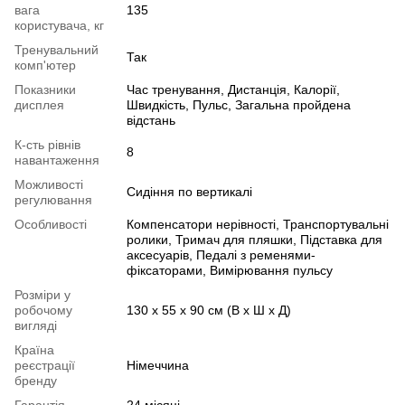
вага
135
користувача, кг
Тренувальний
Так
комп'ютер
Показники
Час тренування, Дистанція, Калорії,
дисплея
Швидкість, Пульс, Загальна пройдена
відстань
К-сть рівнів
8
навантаження
Можливості
Сидіння по вертикалі
регулювання
Особливості
Компенсатори нерівності, Транспортувальні
ролики, Тримач для пляшки, Підставка для
аксесуарів, Педалі з ременями-
фіксаторами, Вимірювання пульсу
Розміри у
робочому
130 х 55 х 90 см (В х Ш х Д)
вигляді
Країна
реєстрації
Німеччина
бренду