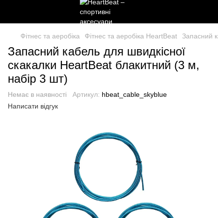
Фітнес та аеробіка
Фітнес та аеробіка HeartBeat
Запасний к
Запасний кабель для швидкісної
скакалки HeartBeat блакитний (3 м,
набір 3 шт)
Немає в наявності
Артикул:
hbeat_cable_skyblue
Написати відгук