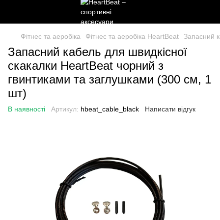
Фітнес та аеробіка
Фітнес та аеробіка HeartBeat
Запасний к
Запасний кабель для швидкісної
скакалки HeartBeat чорний з
гвинтиками та заглушками (300 см, 1
шт)
В наявності
Артикул:
hbeat_cable_black
Написати відгук