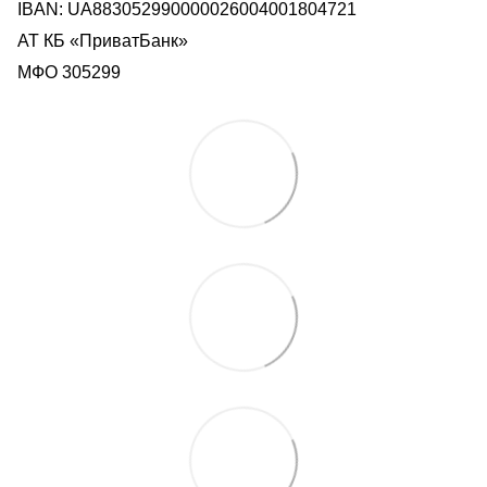
IBAN: UA883052990000026004001804721
АТ КБ «ПриватБанк»
МФО 305299