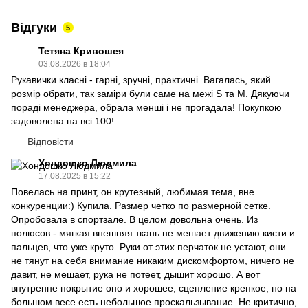
Відгуки
5
Тетяна Кривошея
03.08.2026 в 18:04
Рукавички класні - гарні, зручні, практичні. Вагалась, який
розмір обрати, так заміри були саме на межі S та М. Дякуючи
пораді менеджера, обрала менші і не прогадала! Покупкою
задоволена на всі 100!
Відповісти
Хондошко Людмила
17.08.2025 в 15:22
Повелась на принт, он крутезный, любимая тема, вне
конкуренции:) Купила. Размер четко по размерной сетке.
Опробовала в спортзале. В целом довольна очень. Из
полюсов - мягкая внешняя ткань не мешает движению кисти и
пальцев, что уже круто. Руки от этих перчаток не устают, они
не тянут на себя внимание никаким дискомфортом, ничего не
давит, не мешает, рука не потеет, дышит хорошо. А вот
внутренне покрытие оно и хорошее, сцепление крепкое, но на
большом весе есть небольшое проскальзывание. Не критично,