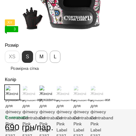
Хіт
3
Розмір
XS
S
M
L
Розмірна сітка
Колір
В наявності
690 грн/пар.