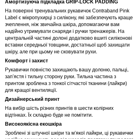
Амортизуюча підкладка GRIP-LOCK PADDING
На поверхні тренувальних рукавичок Contraband Pink
Label є мікропухирці з силікону, які забезпечують краще
зчеплення, ніж звичайна шкіра, допомагаючи вам
надійно утримувати снаряди і ручки тренажерів. На
центральній частині долоні додатково вшиті силіконові
вставки середньої товщини, достатньої щоб захищати
шкіру, але при цьому не сковувати рухи.
Комфорт і захист
Рукавички повністю захищають вашу долоню, пальці,
зап'ястя і тильну сторону руки. Тильна частина з
принтом зроблена з тонкої сітчастої тканини (лайкри)
для кращої вентиляції.
Дизайнерський принт
На вибір шість різних принтів в шести колірних
відтінках. Їх складно буде не помітити.
Високоякісна екошкіра
Зроблені зі штучної шкіри та м'якої лайкри, ці рукавички