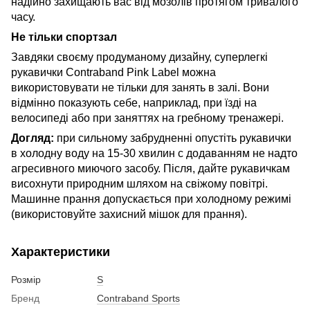
надійно захищають вас від мозолів протягом тривалого
часу.
Не тільки спортзал
Завдяки своєму продуманому дизайну, суперлегкі
рукавички Contraband Pink Label можна
використовувати не тільки для занять в залі. Вони
відмінно показують себе, наприклад, при їзді на
велосипеді або при заняттях на гребному тренажері.
Догляд:
при сильному забрудненні опустіть рукавички
в холодну воду на 15-30 хвилин c додаванням не надто
агресивного миючого засобу. Після, дайте рукавичкам
висохнути природним шляхом на свіжому повітрі.
Машинне прання допускається при холодному режимі
(використовуйте захисний мішок для прання).
Характеристики
Розмір
S
Бренд
Contraband Sports