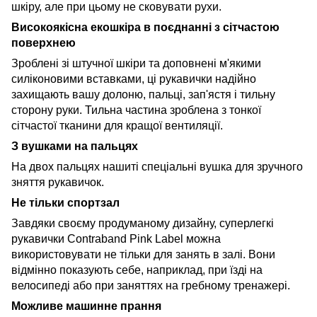
шкіру, але при цьому не сковувати рухи.
Високоякісна екошкіра в поєднанні з сітчастою
поверхнею
Зроблені зі штучної шкіри та доповнені м'якими
силіконовими вставками, ці рукавички надійно
захищають вашу долоню, пальці, зап'ястя і тильну
сторону руки. Тильна частина зроблена з тонкої
сітчастої тканини для кращої вентиляції.
З вушками на пальцях
На двох пальцях нашиті спеціальні вушка для зручного
зняття рукавичок.
Не тільки спортзал
Завдяки своєму продуманому дизайну, суперлегкі
рукавички Contraband Pink Label можна
використовувати не тільки для занять в залі. Вони
відмінно показують себе, наприклад, при їзді на
велосипеді або при заняттях на гребному тренажері.
Можливе машинне прання