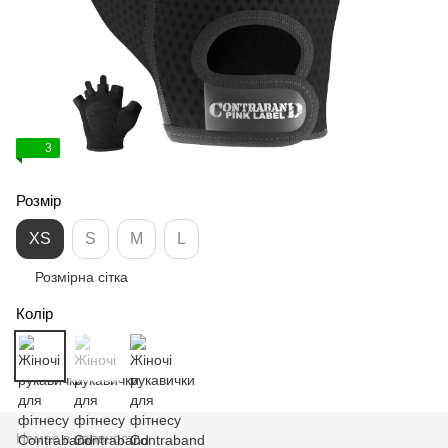
3
Розмір
XS
S
M
L
Розмірна сітка
Колір
Немає в наявності