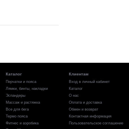
Каталог
Клиентам
Перчатки и пояса
Вход в личный кабинет
Лямки, бинты, накладки
Каталог
Эспандеры
О нас
Массаж и растяжка
Оплата и доставка
Все для бега
Обмен и возврат
Термо пояса
Контактная информация
Фитнес и аэробика
Пользовательское соглашение