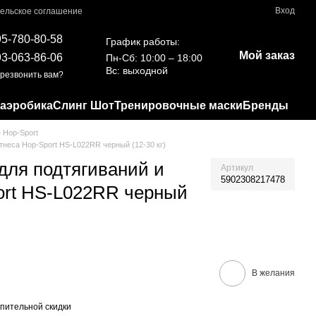
Вход
ельское соглашение
95-780-80-58
График работы:
Мой заказ
93-063-86-06
Пн-Сб: 10:00 – 18:00
Вс: выходной
резвонить вам?
 аэробика
Слинг Шот
Тренировочные маски
Бренды
 Hop-Sport
тнеса Hop-Sport HS-L022RR черный (12-30 кг)
для подтягиваний и
Артикул
5902308217478
ort HS-L022RR черный
В желания
пительной скидки