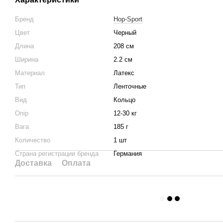
Бренд
Hop-Sport
Цвет
Черный
Длина
208 см
Ширина
2.2 см
Материал
Латекс
Тип
Ленточные
Вид
Кольцо
Опір
12-30 кг
Вага
185 г
Количество
1 шт
Страна регистрации бренда
Германия
Доставка
Оплата