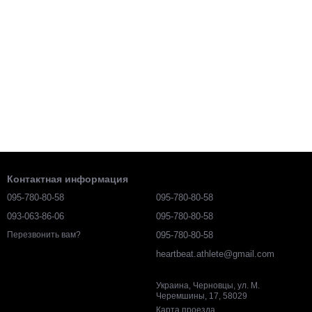
Контактная информация
095-780-80-58
095-780-80-58
093-063-86-06
095-780-80-58
095-780-80-58
Перезвонить вам?
heartbeat.athlete@gmail.com
Украина, Черновцы, ул. М.
Черемшины, 17, 58029
Карта проезда