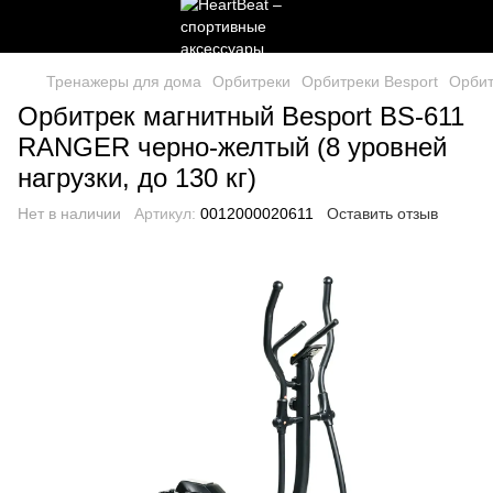
Тренажеры для дома
Орбитреки
Орбитреки Besport
Орбит
Орбитрек магнитный Besport BS-611
RANGER черно-желтый (8 уровней
нагрузки, до 130 кг)
Нет в наличии
Артикул:
0012000020611
Оставить отзыв