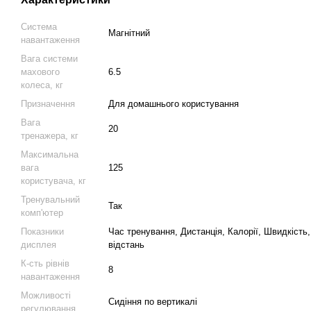
Система
Магнітний
навантаження
Вага системи
махового
6.5
колеса, кг
Призначення
Для домашнього користування
Вага
20
тренажера, кг
Максимальна
вага
125
користувача, кг
Тренувальний
Так
комп'ютер
Показники
Час тренування, Дистанція, Калорії, Швидкість
дисплея
відстань
К-сть рівнів
8
навантаження
Можливості
Сидіння по вертикалі
регулювання