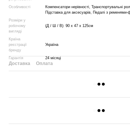
Особливості
Компенсатори нерівності, Транспортувальні ро
Підставка для аксесуарів, Педалі з ременями-
Розміри у
робочому
(Д / Ш / В): 90 х 47 х 125см
вигляді
Країна
реєстрації
Україна
бренду
Гарантія
24 місяці
Доставка
Оплата