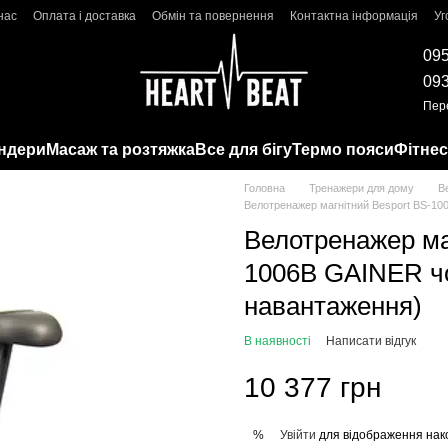
нас
Оплата і доставка
Обмін та повернення
Контактна інформація
Уг
095
093
Пер
ндери
Масаж та розтяжка
Все для бігу
Термо пояси
Фітнес
Головна
Тренажери для дому
В
Велотренажер магнітний Besport BS-10
Велотренажер ма
1006B GAINER чо
навантаження)
В наявності
Написати відгук
10 377 грн
Увійти
для відображення нак
%