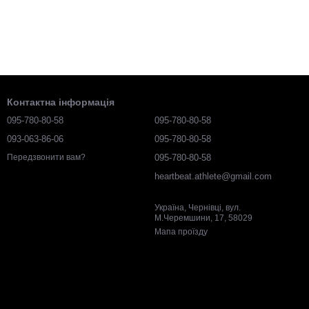
Контактна інформація
095-780-80-58
095-780-80-58
093-063-86-06
095-780-80-58
095-780-80-58
Передзвонити вам?
heartbeat.athlete@gmail.com
Україна, Чернівці, вул.
М.Черемшини, 17, 58029
Мапа проїзду