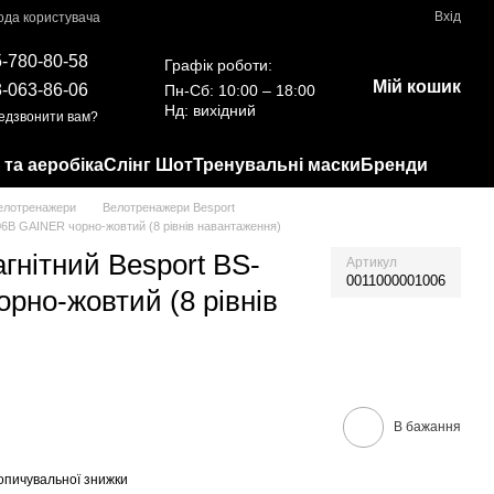
Вхід
ода користувача
-780-80-58
Графік роботи:
Мій кошик
-063-86-06
Пн-Сб: 10:00 – 18:00
Нд: вихідний
едзвонити вам?
 та аеробіка
Слінг Шот
Тренувальні маски
Бренди
елотренажери
Велотренажери Besport
06B GAINER чорно-жовтий (8 рівнів навантаження)
гнітний Besport BS-
Артикул
0011000001006
рно-жовтий (8 рівнів
В бажання
опичувальної знижки