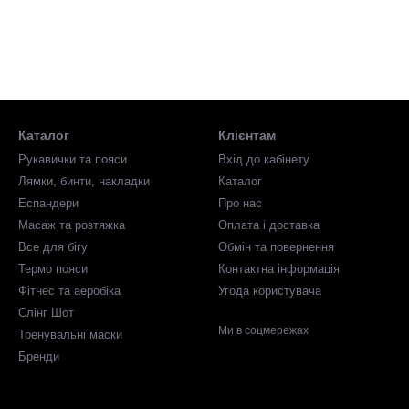
Каталог
Клієнтам
Рукавички та пояси
Вхід до кабінету
Лямки, бинти, накладки
Каталог
Еспандери
Про нас
Масаж та розтяжка
Оплата і доставка
Все для бігу
Обмін та повернення
Термо пояси
Контактна інформація
Фітнес та аеробіка
Угода користувача
Слінг Шот
Ми в соцмережах
Тренувальні маски
Бренди